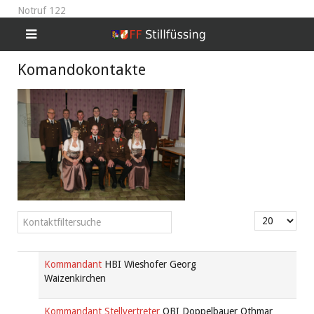
Notruf 122
Komandokontakte
Filterfeld
Anzeige #
Versteckt
Kommandant
HBI Wieshofer Georg
Waizenkirchen
Kommandant Stellvertreter
OBI Doppelbauer Othmar